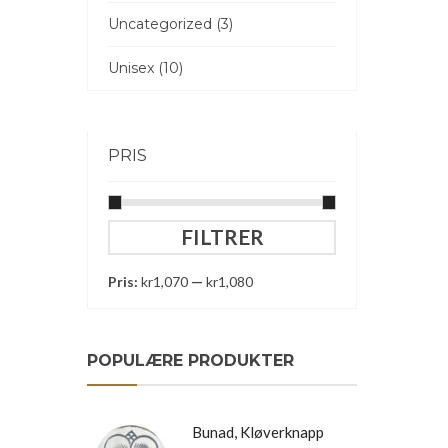
Uncategorized (3)
Unisex (10)
PRIS
Min.
Makspris
FILTRER
pris
Pris:
kr1,070
—
kr1,080
POPULÆRE PRODUKTER
Bunad, Kløverknapp