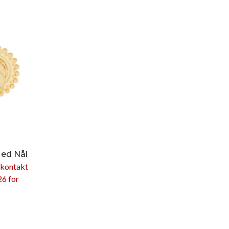
Med Nål
 kontakt
26 for