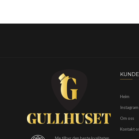
KUNDE
Heim
Instagram
Om oss
Kontakt o
Me tilbyr den beste kvaliteten