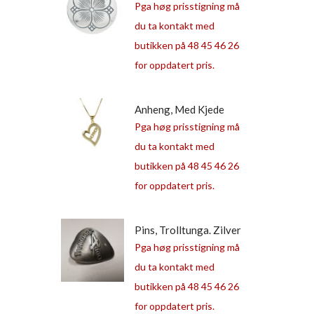
Stor, Oks, Lang Hempe
Pga høg prisstigning må
du ta kontakt med
butikken på 48 45 46 26
for oppdatert pris.
Anheng, Med Kjede
“Mormor” Smykke.
Pga høg prisstigning må
du ta kontakt med
butikken på 48 45 46 26
for oppdatert pris.
Pins, Trolltunga. Zilver
Neckless
Pga høg prisstigning må
du ta kontakt med
butikken på 48 45 46 26
for oppdatert pris.