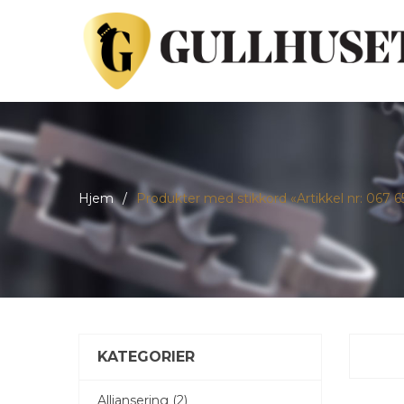
Hjem
/
Produkter med stikkord «Artikkel nr: 067 6
KATEGORIER
Alliansering (2)