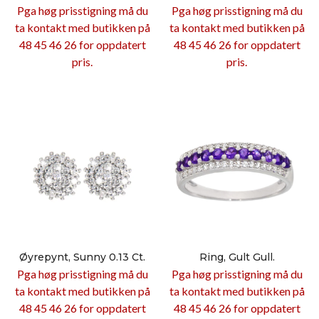
Pga høg prisstigning må du
Pga høg prisstigning må du
ta kontakt med butikken på
ta kontakt med butikken på
48 45 46 26 for oppdatert
48 45 46 26 for oppdatert
pris.
pris.
in.
akspris
is
Øyrepynt, Sunny 0.13 Ct.
Ring, Gult Gull.
Pga høg prisstigning må du
Pga høg prisstigning må du
ta kontakt med butikken på
ta kontakt med butikken på
48 45 46 26 for oppdatert
48 45 46 26 for oppdatert