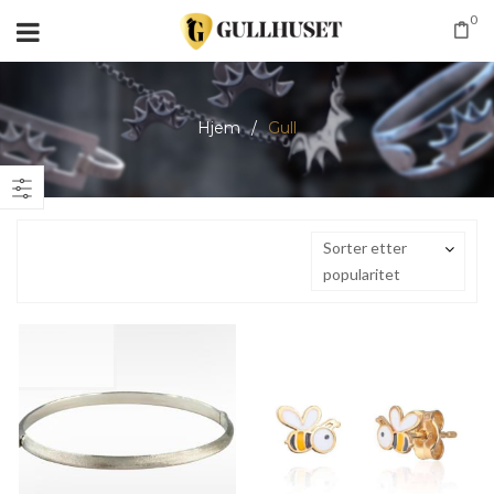
0
Hjem
/
Gull
Sorter etter
popularitet