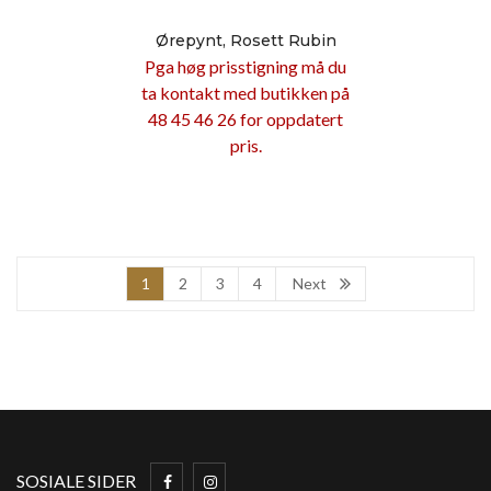
Ørepynt, Rosett Rubin
Pga høg prisstigning må du
ta kontakt med butikken på
48 45 46 26 for oppdatert
pris.
1
2
3
4
Next
SOSIALE SIDER