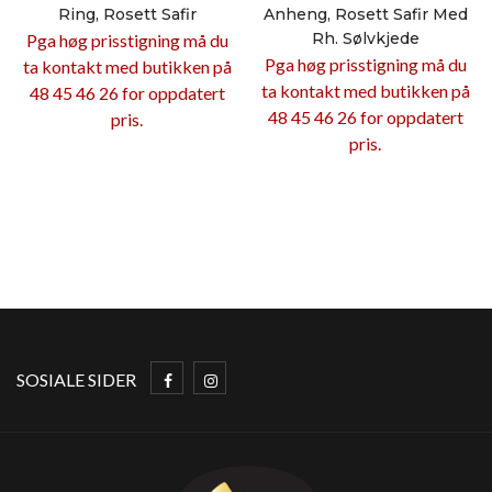
Ring, Rosett Safir
Anheng, Rosett Safir Med
Rh. Sølvkjede
Pga høg prisstigning må du
Pga høg prisstigning må du
ta kontakt med butikken på
ta kontakt med butikken på
48 45 46 26 for oppdatert
48 45 46 26 for oppdatert
pris.
pris.
SOSIALE SIDER