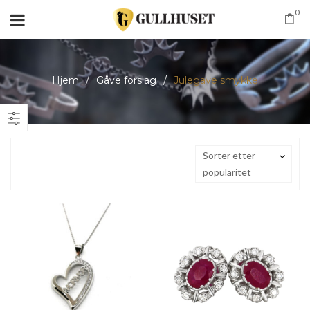
0
Hjem
/
Gåve forslag
/
Julegave smykke
Sorter etter
popularitet