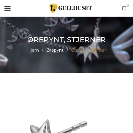
0
ØREPYNT, STJERNER
Hjem
/
Ørepynt
/
Ørepynt, stjerner