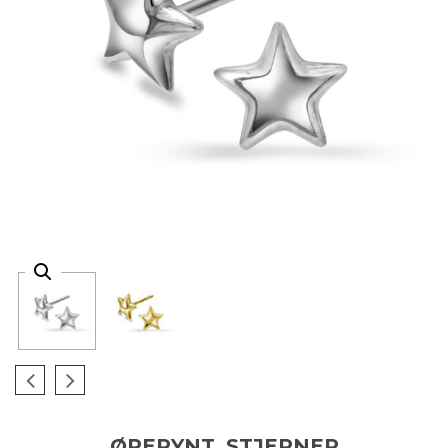
ØREPYNT, STJERNER