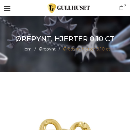
0
ØREPYNT, HJERTER 0.10 CT
Hjem
/
Ørepynt
/
Ørepynt, hjerter 0.10 ct