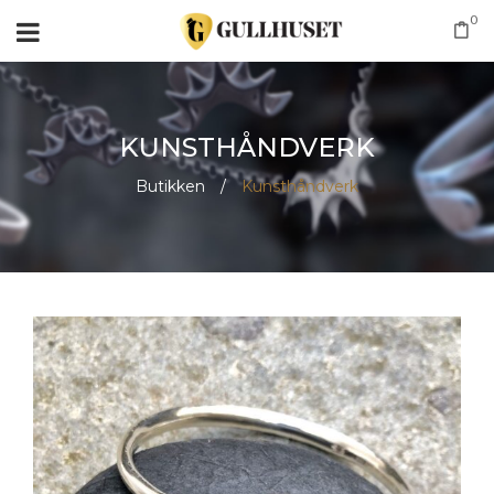
0
KUNSTHÅNDVERK
Butikken
/
Kunsthåndverk