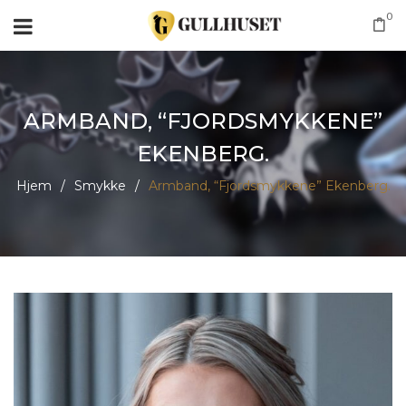
0
ARMBAND, “FJORDSMYKKENE”
EKENBERG.
Hjem
/
Smykke
/
Armband, “Fjordsmykkene” Ekenberg.