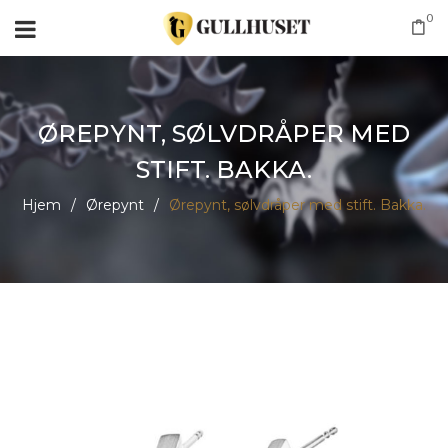
0
ØREPYNT, SØLVDRÅPER MED
STIFT. BAKKA.
Hjem
/
Ørepynt
/
Ørepynt, sølvdråper med stift. Bakka.