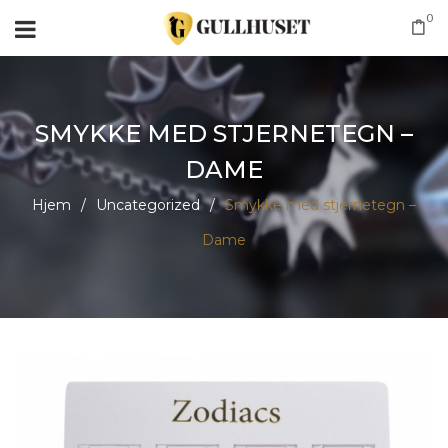
0
SMYKKE MED STJERNETEGN –
DAME
Hjem
/
Uncategorized
/
Smykke med stjernetegn –
Dame