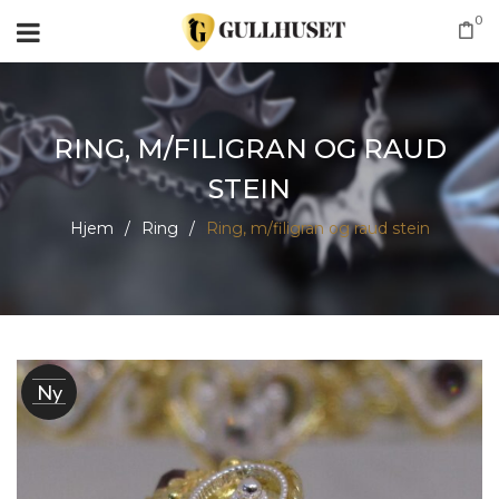
0
RING, M/FILIGRAN OG RAUD
STEIN
Hjem
/
Ring
/
Ring, m/filigran og raud stein
Ny