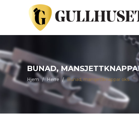
BUNAD, MANSJETTKNAPPAR
Hjem
/
Herre
/
Bunad, mansjettknappar oks.