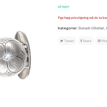
på lager
Pga høg prisstigning må du ta ko
Bunads tilbehør
Kategorier:
,
Tweet
Share
Pin