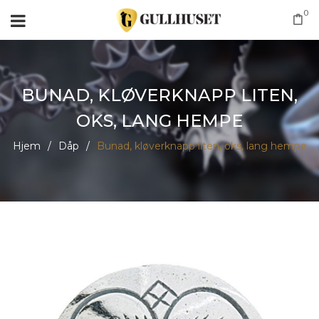
0
BUNAD, KLØVERKNAPP LITEN,
OKS, LANG HEMPE
Hjem
/
Dåp
/
Bunad, kløverknapp liten, oks, lang hempe