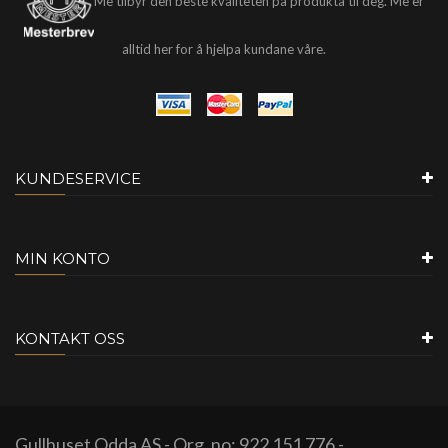
Me tilbyr den beste kvaliteten på produkta til deg. Me er
alltid her for å hjelpa kundane våre.
KUNDESERVICE
MIN KONTO
KONTAKT OSS
Gullhuset Odda AS - Org. no: 922 151 776 -