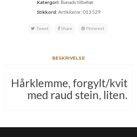
Bunads tilbehør
Katergori:
Artikkel nr: 013 529
Stikkord:
Tweet
Share
Pinterest
BESKRIVELSE
Hårklemme, forgylt/kvit
med raud stein, liten.