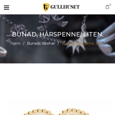
0
BUNAD, HÅRSPENNE, LITEN.
Hjem
/
Bunads tilbehør
/
Bunad, hårspenne, liten.