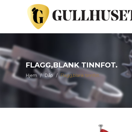
FLAGG,BLANK TINNFOT.
Hjem
/
Dåp
/
Flagg,blank tinnfot.