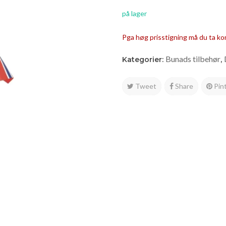
på lager
Pga høg prisstigning må du ta ko
Bunads tilbehør
Kategorier:
,
Tweet
Share
Pin