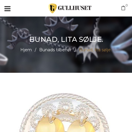
0
BUNAD, LITA SØLJE.
Hjem
/
Bunads tilbehør
/
Bunad, lita sølje.