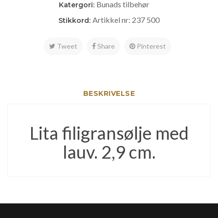
Bunads tilbehør
Katergori:
Artikkel nr: 237 500
Stikkord:
Tweet
Share
Pinterest
BESKRIVELSE
Lita filigransølje med
lauv. 2,9 cm.