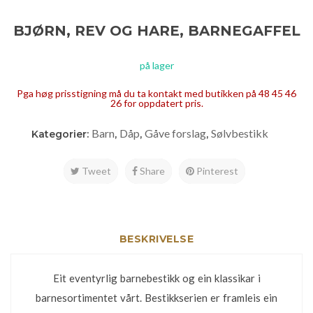
BJØRN, REV OG HARE, BARNEGAFFEL
på lager
Pga høg prisstigning må du ta kontakt med butikken på 48 45 46
26 for oppdatert pris.
Barn
Dåp
Gåve forslag
Sølvbestikk
Kategorier:
,
,
,
Tweet
Share
Pinterest
BESKRIVELSE
Eit eventyrlig barnebestikk og ein klassikar i
barnesortimentet vårt. Bestikkserien er framleis ein