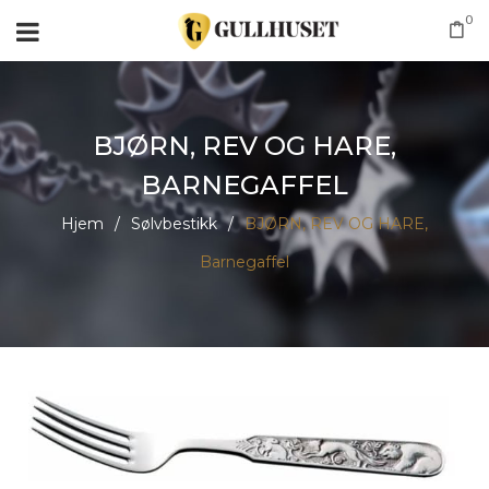
0
BJØRN, REV OG HARE,
BARNEGAFFEL
Hjem
/
Sølvbestikk
/
BJØRN, REV OG HARE,
Barnegaffel