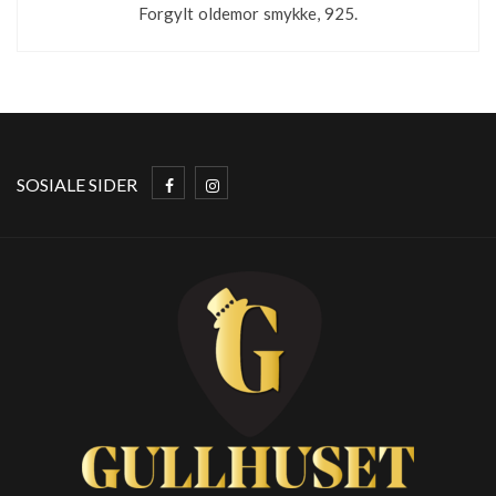
Forgylt oldemor smykke, 925.
SOSIALE SIDER