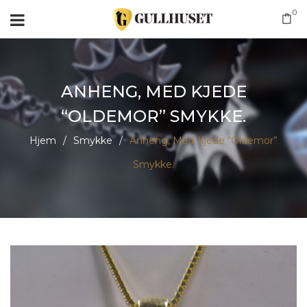
0
ANHENG, MED KJEDE
“OLDEMOR” SMYKKE.
Hjem
/
Smykke
/
Anheng, Med Kjede “Oldemor”
Smykke.