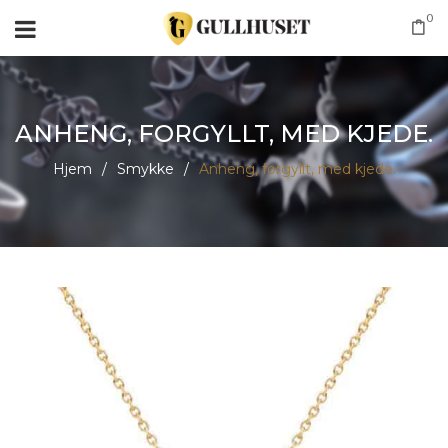
0
ANHENG, FORGYLLT, MED KJEDE.
Hjem
/
Smykke
/
Anheng, forgyllt, med kjede.