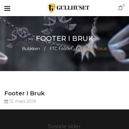
0
FOOTER I BRUK
Butikken
/
FTC Footer
/
Footer i bruk
Footer I Bruk
13. mars 2019
Sosiale sider