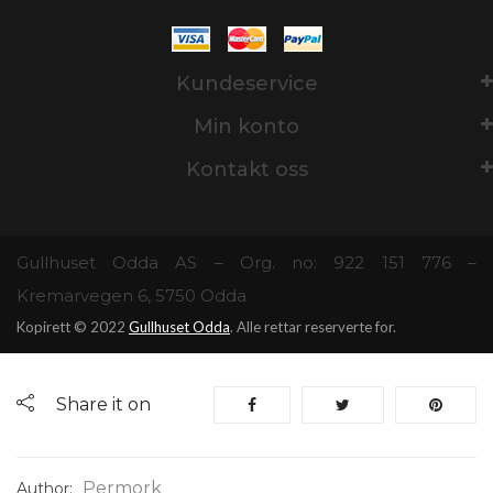
Kundeservice
Min konto
Kontakt oss
Gullhuset Odda AS – Org. no: 922 151 776 –
Kremarvegen 6, 5750 Odda
Kopirett © 2022
Gullhuset Odda
. Alle rettar reserverte for.
Share it on
Permork
Author: