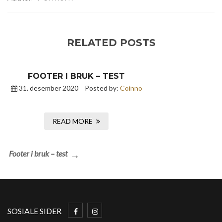
RELATED POSTS
FOOTER I BRUK – TEST
31. desember 2020
Posted by:
Coinno
READ MORE
Innleggsnavigasjon
Next
Footer i bruk – test
Post
SOSIALE SIDER